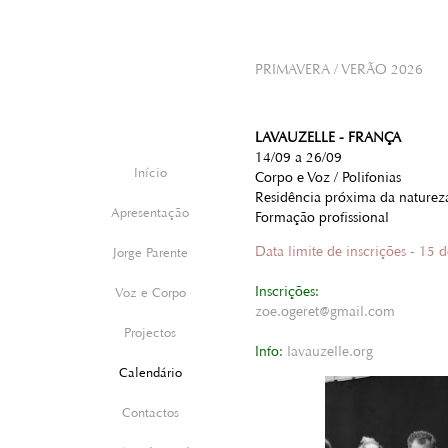
PRIMAVERA / VERÃO 2026
LAVAUZELLE - FRANÇA
14/09 a 26/09
Início
Corpo e Voz / Polifonias
Residência próxima da naturez
Apresentação
Formação profissional
Data limite de inscrições - 15 d
Jorge Parente
Inscrições:
Voz e Corpo
zoe.ogeret@gmail.com
Projectos
Info:
lavauzelle.org
Calendário
Contactos